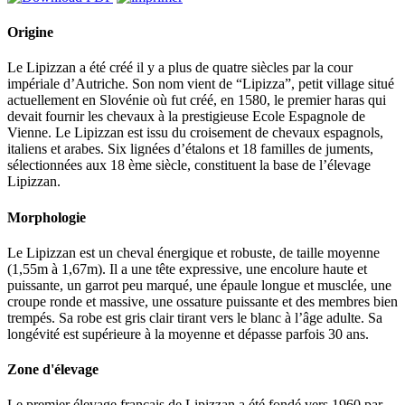
Origine
Le Lipizzan a été créé il y a plus de quatre siècles par la cour
impériale d’Autriche. Son nom vient de “Lipizza”, petit village situé
actuellement en Slovénie où fut créé, en 1580, le premier haras qui
devait fournir les chevaux à la prestigieuse Ecole Espagnole de
Vienne. Le Lipizzan est issu du croisement de chevaux espagnols,
italiens et arabes. Six lignées d’étalons et 18 familles de juments,
sélectionnées aux 18 ème siècle, constituent la base de l’élevage
Lipizzan.
Morphologie
Le Lipizzan est un cheval énergique et robuste, de taille moyenne
(1,55m à 1,67m). Il a une tête expressive, une encolure haute et
puissante, un garrot peu marqué, une épaule longue et musclée, une
croupe ronde et massive, une ossature puissante et des membres bien
trempés. Sa robe est gris clair tirant vers le blanc à l’âge adulte. Sa
longévité est supérieure à la moyenne et dépasse parfois 30 ans.
Zone d'élevage
Le premier élevage français de Lipizzan a été fondé vers 1960 par